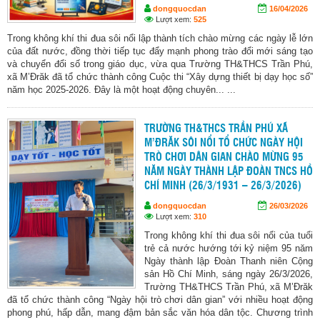
dongquocdan
16/04/2026
Lượt xem:
525
Trong không khí thi đua sôi nổi lập thành tích chào mừng các ngày lễ lớn
của đất nước, đồng thời tiếp tục đẩy mạnh phong trào đổi mới sáng tạo
và chuyển đổi số trong giáo dục, vừa qua Trường TH&THCS Trần Phú,
xã M’Đrăk đã tổ chức thành công Cuộc thi “Xây dựng thiết bị dạy học số”
năm học 2025-2026. Đây là một hoạt động chuyên... ...
TRƯỜNG TH&THCS TRẦN PHÚ XÃ
M’ĐRĂK SÔI NỔI TỔ CHỨC NGÀY HỘI
TRÒ CHƠI DÂN GIAN CHÀO MỪNG 95
NĂM NGÀY THÀNH LẬP ĐOÀN TNCS HỒ
CHÍ MINH (26/3/1931 – 26/3/2026)
dongquocdan
26/03/2026
Lượt xem:
310
Trong không khí thi đua sôi nổi của tuổi
trẻ cả nước hướng tới kỷ niệm 95 năm
Ngày thành lập Đoàn Thanh niên Cộng
sản Hồ Chí Minh, sáng ngày 26/3/2026,
Trường TH&THCS Trần Phú, xã M’Đrăk
đã tổ chức thành công “Ngày hội trò chơi dân gian” với nhiều hoạt động
phong phú, hấp dẫn, mang đậm bản sắc văn hóa dân tộc. Chương trình