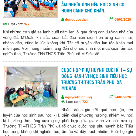
ẤM NGHĨA TÌNH ĐẾN HỌC SINH CÓ
HOÀN CẢNH KHÓ KHĂN.
dongquocdan
09/02/2026
Lượt xem:
977
Khi những cơn gió se lạnh cuối năm len lỏi qua từng con đường nhỏ của
vùng đất M’Đrăk, khi sắc xuân bắt đầu hiện diện trên từng cành mai,
nhành đào, cũng là lúc không khí Tết cổ truyền dần lan tỏa khắp mọi
miền quê. Với mong muốn mang đến cho học sinh một mùa xuân ấm áp,
nghĩa tình, Trường TH&THCS Trần Phú, xã M’Đrăk đã... ...
CUỘC HỌP PHỤ HUYNH CUỐI KÌ I – SỰ
ĐỒNG HÀNH VÌ HỌC SINH TIỂU HỌC
TRƯỜNG TH-THCS TRẦN PHÚ, XÃ
M’ĐRĂK
nguyenthinhung
24/01/2026
Lượt xem:
722
Nhằm đánh giá kết quả học tập, rèn
luyện của học sinh sau học kì I, triển khai phương hướng, nhiệm vụ học
kì II, đồng thời tăng cường sự phối hợp giữa gia đình và nhà trường.
Trường TH–THCS Trần Phú đã tổ chức cuộc họp phụ huynh bậc Tiểu
học trong không khí nghiêm túc, ấm áp và đầy trách nhiệm. Buổi họp ghi