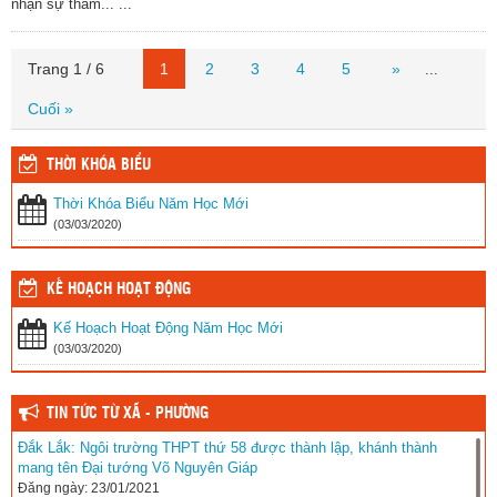
nhận sự tham... ...
Trang 1 / 6
1
2
3
4
5
»
...
Cuối »
THỜI KHÓA BIỂU
Thời Khóa Biểu Năm Học Mới
(03/03/2020)
KẾ HOẠCH HOẠT ĐỘNG
Kế Hoạch Hoạt Động Năm Học Mới
(03/03/2020)
TIN TỨC TỪ XÃ - PHƯỜNG
Đắk Lắk: Ngôi trường THPT thứ 58 được thành lập, khánh thành
mang tên Đại tướng Võ Nguyên Giáp
Đăng ngày: 23/01/2021