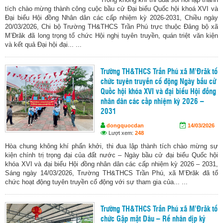
tích chào mừng thành công cuộc bầu cử Đại biểu Quốc hội khoá XVI và
Đại biểu Hội đồng Nhân dân các cấp nhiệm kỳ 2026-2031, Chiều ngày
20/03/2026, Chi bộ Trường TH&THCS Trần Phú trực thuộc Đảng bộ xã
M’Đrăk đã long trọng tổ chức Hội nghị tuyên truyền, quán triệt văn kiện
và kết quả Đại hội đại... ...
Trường TH&THCS Trần Phú xã M’Đrăk tổ
chức tuyên truyền cổ động Ngày bầu cử
Quốc hội khóa XVI và đại biểu Hội đồng
nhân dân các cấp nhiệm kỳ 2026 –
2031
dongquocdan
14/03/2026
Lượt xem:
248
Hòa chung không khí phấn khởi, thi đua lập thành tích chào mừng sự
kiện chính trị trọng đại của đất nước – Ngày bầu cử đại biểu Quốc hội
khóa XVI và đại biểu Hội đồng nhân dân các cấp nhiệm kỳ 2026 – 2031,
Sáng ngày 14/03/2026, Trường TH&THCS Trần Phú, xã M’Đrăk đã tổ
chức hoạt động tuyên truyền cổ động với sự tham gia của... ...
Trường TH&THCS Trần Phú xã M’Đrăk tổ
chức Gặp mặt Dâu – Rể nhân dịp kỷ