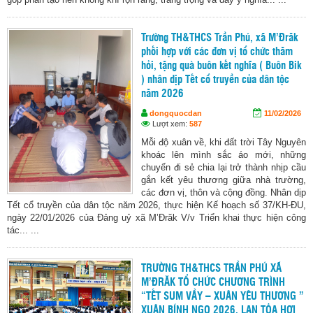
Trường TH&THCS Trần Phú, xã M’Đrăk
phối hợp với các đơn vị tổ chức thăm
hỏi, tặng quà buôn kết nghĩa ( Buôn Bik
) nhân dịp Tết cổ truyền của dân tộc
năm 2026
dongquocdan
11/02/2026
Lượt xem:
587
Mỗi độ xuân về, khi đất trời Tây Nguyên
khoác lên mình sắc áo mới, những
chuyến đi sẻ chia lại trở thành nhịp cầu
gắn kết yêu thương giữa nhà trường,
các đơn vị, thôn và cộng đồng. Nhân dịp
Tết cổ truyền của dân tộc năm 2026, thực hiện Kế hoạch số 37/KH-ĐU,
ngày 22/01/2026 của Đảng uỷ xã M’Đrăk V/v Triển khai thực hiện công
tác... ...
TRƯỜNG TH&THCS TRẦN PHÚ XÃ
M’ĐRĂK TỔ CHỨC CHƯƠNG TRÌNH
“TẾT SUM VẦY – XUÂN YÊU THƯƠNG ”
XUÂN BÍNH NGỌ 2026, LAN TỎA HƠI