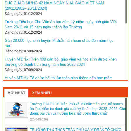
DỤC CHÀO MỪNG 42 NĂM NGÀY NHÀ GIÁO VIỆT NAM
(20/11/1982– 20/11/2024)
Đăng ngày: 01/12/2024
Trường Tiểu học Chu Văn An tọa đàm kỷ niệm ngày nhà giáo Việt
Nam 20-11 và 15 năm ngày thành lập Trường
Đăng ngày: 01/12/2024
Gần 20.000 học sinh huyện M’Drắk hân hoan chào đón năm học
mới
Đăng ngày: 07/09/2024
Huyện M’Drắk: Trên 400 cán bộ, giáo viên và học sinh được khen
thưởng có thành tích trong năm học 2023-2024
Đăng ngày: 07/09/2024
Huyện M’Drắk Tổ chức hội thi An toàn giao thông cấp học mầm
non cấp huyện năm học 2023-2024
Đăng ngày: 23/04/2024
MỚI NHẤT
XEM NHIỀU
Báo GD&TĐ kết nối mang niềm vui cho học trò nghèo hiếu học tại
Đắk Lắk
Trường TH&THCS Trần Phú xã M’Đrăk triển khai kế hoạch
Đăng ngày: 29/03/2024
ôn tập, kiểm tra đánh giá cuối kỳ II năm học 2025–2026: Chủ
động, bài bản và hướng tới chất lượng thực chất
Chuyên đề: Học tập và làm theo tư tưởng, phong cách Hồ Chí
(20/04/2026)
Minh
Đăng ngày: 02/03/2024
TRƯỜNG TH & THCS TRẦN PHÚ XÃ M’DRĂK TỔ CHỨC