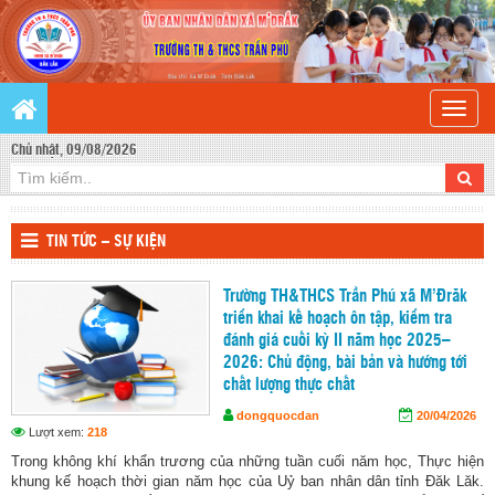
Toggle
naviga
Chủ nhật, 09/08/2026
TIN TỨC – SỰ KIỆN
Trường TH&THCS Trần Phú xã M’Đrăk
triển khai kế hoạch ôn tập, kiểm tra
đánh giá cuối kỳ II năm học 2025–
2026: Chủ động, bài bản và hướng tới
chất lượng thực chất
dongquocdan
20/04/2026
Lượt xem:
218
Trong không khí khẩn trương của những tuần cuối năm học, Thực hiện
khung kế hoạch thời gian năm học của Uỷ ban nhân dân tỉnh Đăk Lăk.