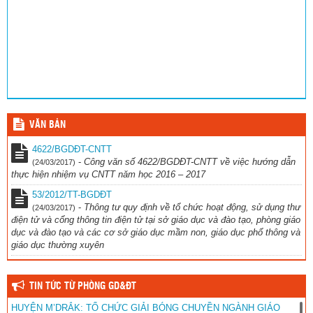
VĂN BẢN
4622/BGDĐT-CNTT
-
Công văn số 4622/BGDĐT-CNTT về việc hướng dẫn
(24/03/2017)
thực hiện nhiệm vụ CNTT năm học 2016 – 2017
53/2012/TT-BGDĐT
-
Thông tư quy định về tổ chức hoạt động, sử dụng thư
(24/03/2017)
điện tử và cổng thông tin điện tử tại sở giáo dục và đào tạo, phòng giáo
dục và đào tạo và các cơ sở giáo dục mầm non, giáo dục phổ thông và
giáo dục thường xuyên
TIN TỨC TỪ PHÒNG GD&ĐT
HUYỆN M’DRẮK: TỔ CHỨC GIẢI BÓNG CHUYỀN NGÀNH GIÁO