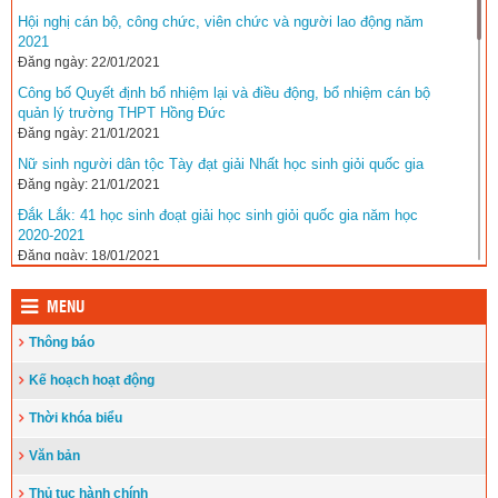
Hội nghị cán bộ, công chức, viên chức và người lao động năm
2021
Đăng ngày: 22/01/2021
Công bố Quyết định bổ nhiệm lại và điều động, bổ nhiệm cán bộ
quản lý trường THPT Hồng Đức
Đăng ngày: 21/01/2021
Nữ sinh người dân tộc Tày đạt giải Nhất học sinh giỏi quốc gia
Đăng ngày: 21/01/2021
Đắk Lắk: 41 học sinh đoạt giải học sinh giỏi quốc gia năm học
2020-2021
Đăng ngày: 18/01/2021
Bế mạc Cuộc thi Khoa học kỹ thuật, khởi nghiệp dành cho học
sinh trung học
MENU
Đăng ngày: 18/01/2021
Thông báo
Đắk Lắk: 195 dự án tham gia Cuộc thi Khoa học, Kỹ thuật – khởi
nghiệp dành cho học sinh trung học
Kế hoạch hoạt động
Đăng ngày: 16/01/2021
Thời khóa biểu
Hội nghị tổng kết công tác xây dựng Đảng năm 2020 và triển khai
nhiệm vụ năm 2021
Văn bản
Đăng ngày: 14/01/2021
Thủ tục hành chính