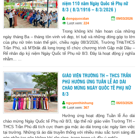
niệm 110 năm Ngày Quốc tế Phụ nữ
8/3 ( 8/3/1916 – 8/3/2026 )
dongquocdan
09/03/2026
Lượt xem:
224
Trong không khí hân hoan của những
ngày tháng Ba – tháng tôn vinh vẻ đẹp, trí tuệ và những đóng góp to lớn
của phụ nữ trên toàn thế giới, chiều ngày 08/3/2026, Trường TH&THCS
Trần Phú, xã M’Đrăk đã long trọng tổ chức chương trình Gặp mặt Dâu –
Rể nhân dịp kỷ niệm Ngày Quốc tế Phụ nữ 8/3. Đây là hoạt động ý nghĩa
nhằm... ...
GIÁO VIÊN TRƯỜNG TH – THCS TRẦN
PHÚ HƯỞNG ỨNG TUẦN LỄ ÁO DÀI
CHÀO MỪNG NGÀY QUỐC TẾ PHỤ NỮ
8/3
nguyenthinhung
06/03/2026
Lượt xem:
367
Hưởng ứng hoạt động Tuần lễ Áo dài
chào mừng Ngày Quốc tế Phụ nữ 8/3, tập thể nữ giáo viên Trường TH –
THCS Trần Phú đã tích cực tham gia mặc áo dài trong các ngày làm việc
tại trường. Những tà áo dài truyền thống với nhiều màu sắc tươi sáng đã
góp phần tạo nên không khí rộn ràng, trang trọng và đầy ý nghĩa... ...