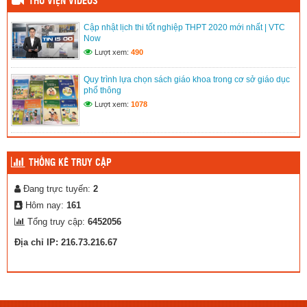
THƯ VIỆN VIDEOS
Trường TH&THCS Trần Phú xã M’Đrăk tổ chức tuyên truyền
Cập nhật lịch thi tốt nghiệp THPT 2020 mới nhất | VTC
cổ động Ngày bầu cử Quốc hội khóa XVI và đại biểu Hội
Now
đồng nhân dân các cấp nhiệm kỳ 2026 – 2031
Lượt xem:
490
(14/03/2026)
Trường TH&THCS Trần Phú xã M’Đrăk tổ chức Gặp mặt Dâu
Quy trình lựa chọn sách giáo khoa trong cơ sở giáo dục
– Rể nhân dịp kỷ niệm 110 năm Ngày Quốc tế Phụ nữ 8/3 (
phổ thông
8/3/1916 – 8/3/2026 )
Lượt xem:
1078
(09/03/2026)
THỐNG KÊ TRUY CẬP
Đang trực tuyến:
2
Hôm nay:
161
Tổng truy cập:
6452056
Địa chỉ IP: 216.73.216.67