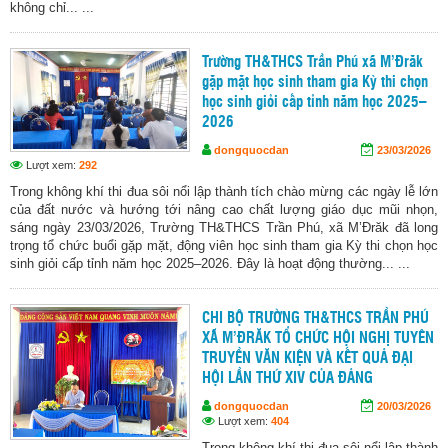
không chỉ... ...
Trường TH&THCS Trần Phú xã M’Đrăk
gặp mặt học sinh tham gia Kỳ thi chọn
học sinh giỏi cấp tỉnh năm học 2025–
2026
dongquocdan
23/03/2026
Lượt xem:
292
Trong không khí thi đua sôi nổi lập thành tích chào mừng các ngày lễ lớn
của đất nước và hướng tới nâng cao chất lượng giáo dục mũi nhọn,
sáng ngày 23/03/2026, Trường TH&THCS Trần Phú, xã M’Đrăk đã long
trọng tổ chức buổi gặp mặt, động viên học sinh tham gia Kỳ thi chọn học
sinh giỏi cấp tỉnh năm học 2025–2026. Đây là hoạt động thường... ...
CHI BỘ TRƯỜNG TH&THCS TRẦN PHÚ
XÃ M’ĐRĂK TỔ CHỨC HỘI NGHỊ TUYÊN
TRUYỀN VĂN KIỆN VÀ KẾT QUẢ ĐẠI
HỘI LẦN THỨ XIV CỦA ĐẢNG
dongquocdan
20/03/2026
Lượt xem:
404
Trong không khí thi đua sôi nổi lập thành