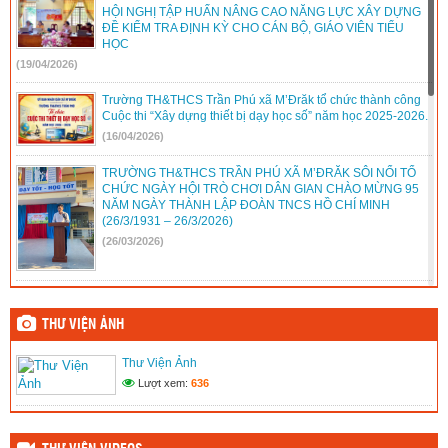
Hội thao truyền thống ngành GD-ĐT huyện M’Drắk năm 2023
HỘI NGHỊ TẬP HUẤN NÂNG CAO NĂNG LỰC XÂY DỰNG
ĐỀ KIỂM TRA ĐỊNH KỲ CHO CÁN BỘ, GIÁO VIÊN TIỂU
Đăng ngày: 29/02/2024
HỌC
Trao hơn 550 phần quà tặng trẻ em khó khăn tại huyện M’Drắk
(19/04/2026)
Đăng ngày: 29/02/2024
Trường TH&THCS Trần Phú xã M’Đrăk tổ chức thành công
Chào mừng Ngày nhà giáo Việt Nam 20-11 nắm 2023
Cuộc thi “Xây dựng thiết bị dạy học số” năm học 2025-2026.
Đăng ngày: 20/11/2023
(16/04/2026)
Mua máy tính bàn Đà Nẵng chính hãng, giá cực tốt tại Sky
Computer
TRƯỜNG TH&THCS TRẦN PHÚ XÃ M’ĐRĂK SÔI NỔI TỔ
Đăng ngày: 02/03/2020
CHỨC NGÀY HỘI TRÒ CHƠI DÂN GIAN CHÀO MỪNG 95
NĂM NGÀY THÀNH LẬP ĐOÀN TNCS HỒ CHÍ MINH
Nghề điện lạnh có tương lai không? Ra trường làm gì
(26/3/1931 – 26/3/2026)
Đăng ngày: 20/05/2018
(26/03/2026)
Cách giặt thú nhồi bông bằng máy giặt tại nhà
Đăng ngày: 27/11/2017
Trường TH&THCS Trần Phú xã M’Đrăk gặp mặt học sinh
Bảo hiểm nhân thọ Sun Life
tham gia Kỳ thi chọn học sinh giỏi cấp tỉnh năm học 2025–
Đăng ngày: 27/07/2017
THƯ VIỆN ẢNH
2026
Những câu hỏi cho nhà tuyển dụng hay và ấn tượng
(23/03/2026)
Thư Viện Ảnh
Đăng ngày: 21/05/2017
Lượt xem:
636
CHI BỘ TRƯỜNG TH&THCS TRẦN PHÚ XÃ M’ĐRĂK TỔ
CHỨC HỘI NGHỊ TUYÊN TRUYỀN VĂN KIỆN VÀ KẾT QUẢ
ĐẠI HỘI LẦN THỨ XIV CỦA ĐẢNG
(20/03/2026)