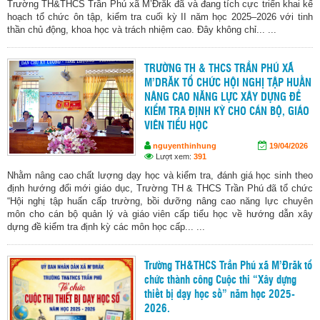
Trường TH&THCS Trần Phú xã M’Đrăk đã và đang tích cực triển khai kế
hoạch tổ chức ôn tập, kiểm tra cuối kỳ II năm học 2025–2026 với tinh
thần chủ động, khoa học và trách nhiệm cao. Đây không chỉ... ...
TRƯỜNG TH & THCS TRẦN PHÚ XÃ
M’DRĂK TỔ CHỨC HỘI NGHỊ TẬP HUẤN
NÂNG CAO NĂNG LỰC XÂY DỰNG ĐỀ
KIỂM TRA ĐỊNH KỲ CHO CÁN BỘ, GIÁO
VIÊN TIỂU HỌC
nguyenthinhung
19/04/2026
Lượt xem:
391
Nhằm nâng cao chất lượng dạy học và kiểm tra, đánh giá học sinh theo
định hướng đổi mới giáo dục, Trường TH & THCS Trần Phú đã tổ chức
“Hội nghị tập huấn cấp trường, bồi dưỡng nâng cao năng lực chuyên
môn cho cán bộ quản lý và giáo viên cấp tiểu học về hướng dẫn xây
dựng đề kiểm tra định kỳ các môn học cấp... ...
Trường TH&THCS Trần Phú xã M’Đrăk tổ
chức thành công Cuộc thi “Xây dựng
thiết bị dạy học số” năm học 2025-
2026.